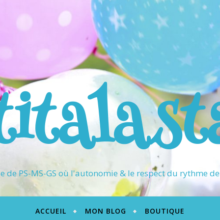
titalast
 de PS-MS-GS où l'autonomie & le respect du rythme de 
ACCUEIL
MON BLOG
BOUTIQUE