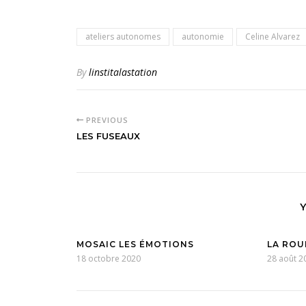
ateliers autonomes
autonomie
Celine Alvarez
By
linstitalastation
PREVIOUS
LES FUSEAUX
MOSAIC LES ÉMOTIONS
LA ROU
18 octobre 2020
28 août 2