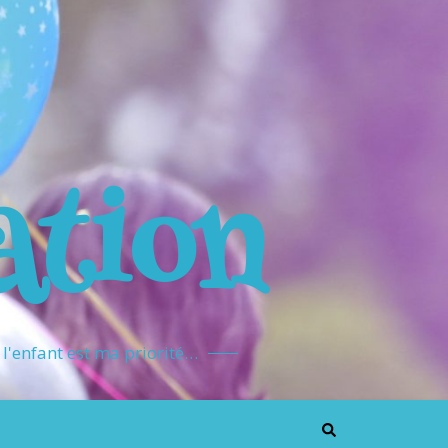
ation
l'enfant est ma priorité…