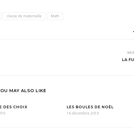
classe de maternelle
Math
NE
LA F
YOU MAY ALSO LIKE
E DES CHOIX
LES BOULES DE NOËL
019
16 décembre 2019