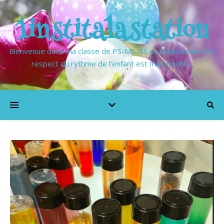
1institalastation
Bienvenue dans ma classe de PS-MS-GS où l'autonomie & le
respect du rythme de l'enfant est ma priorité…