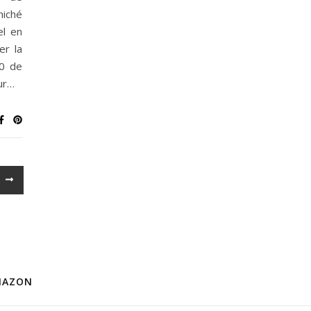
ché
l en
er la
10 de
our…
MAZON