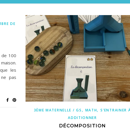
MBRE DE
t de 100
 maison.
 que les
 ne pas
,
,
3ÈME MATERNELLE / GS
MATH
S’ENTRAINER 
ADDITIONNER
DÉCOMPOSITION