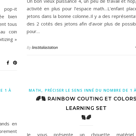
Un bon vieux puissance 4, un peu de travail et hop
activité en plus pour l’espace math…L’enfant plac
p-it
jetons dans la bonne colonne..Il y a des représenta
ée bien
des 2 cotés des jetons afin d’avoir plus de possibi
ient tous
pour…
au coin
itizing »
By
linstitalastation
,
E 1 À
MATH
PRÉCISER LE SENS INNÉ DU NOMBRE DE 1 
🌈🔢 RAINBOW COUTING ET COLOR
LEARNING SET
🔢🌈
rands en
librement
Je vous présente un chouette matérie