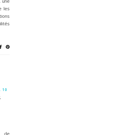
, une
e les
tions
lités
À 10
S
l de