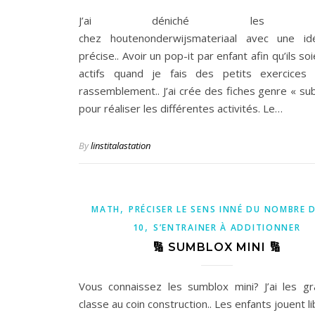
J’ai déniché les po
chez houtenonderwijsmateriaal avec une id
précise.. Avoir un pop-it par enfant afin qu’ils so
actifs quand je fais des petits exercices 
rassemblement.. J’ai crée des fiches genre « sub
pour réaliser les différentes activités. Le…
By
linstitalastation
,
MATH
PRÉCISER LE SENS INNÉ DU NOMBRE D
,
10
S’ENTRAINER À ADDITIONNER
🔢 SUMBLOX MINI 🔢
Vous connaissez les sumblox mini? J’ai les g
classe au coin construction.. Les enfants jouent 