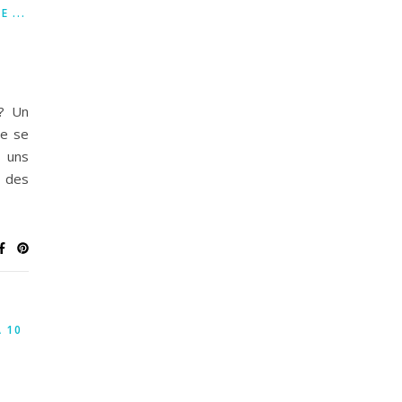
 ...
 ? Un
de se
s uns
r des
À 10