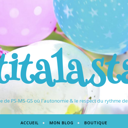
titalast
 de PS-MS-GS où l'autonomie & le respect du rythme de 
ACCUEIL
MON BLOG
BOUTIQUE