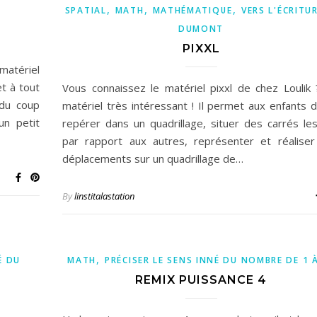
,
,
,
SPATIAL
MATH
MATHÉMATIQUE
VERS L'ÉCRITURE
DUMONT
PIXXL
matériel
et à tout
Vous connaissez le matériel pixxl de chez Loulik
 du coup
matériel très intéressant ! Il permet aux enfants 
un petit
repérer dans un quadrillage, situer des carrés le
par rapport aux autres, représenter et réalise
déplacements sur un quadrillage de…
By
linstitalastation
,
É DU
MATH
PRÉCISER LE SENS INNÉ DU NOMBRE DE 1 
REMIX PUISSANCE 4