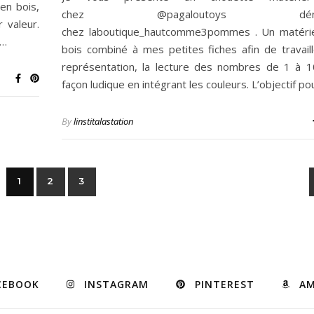
en bois,
chez @pagaloutoys déni
 valeur.
chez laboutique_hautcomme3pommes . Un matérie
r…
bois combiné à mes petites fiches afin de travaill
représentation, la lecture des nombres de 1 à 
façon ludique en intégrant les couleurs. L’objectif p
By
linstitalastation
1
2
3
CEBOOK
INSTAGRAM
PINTEREST
A