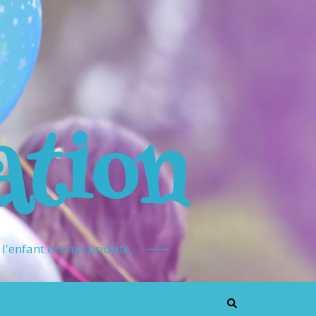
ation
l'enfant est ma priorité…