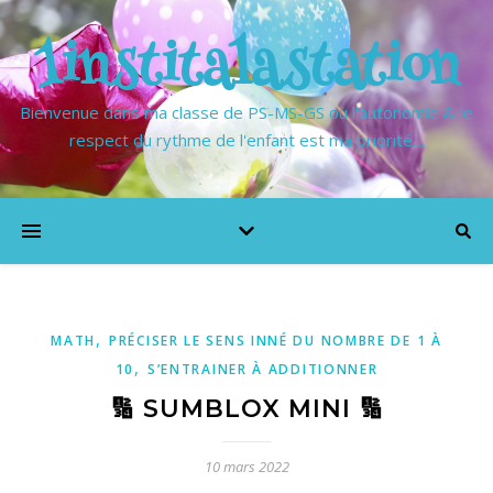
1institalastation
Bienvenue dans ma classe de PS-MS-GS où l'autonomie & le
respect du rythme de l'enfant est ma priorité…
,
MATH
PRÉCISER LE SENS INNÉ DU NOMBRE DE 1 À
,
10
S’ENTRAINER À ADDITIONNER
🔢 SUMBLOX MINI 🔢
10 mars 2022