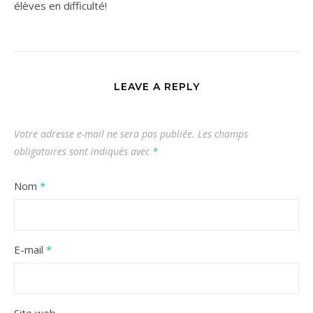
élèves en difficulté!
LEAVE A REPLY
Votre adresse e-mail ne sera pas publiée.
Les champs
obligatoires sont indiqués avec
*
Nom
*
E-mail
*