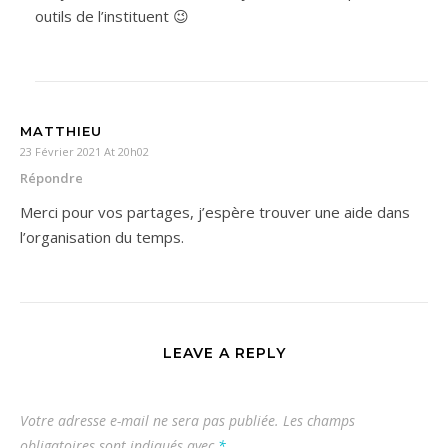
outils de l’instituent 😉
MATTHIEU
23 Février 2021 At 20h02
Répondre
Merci pour vos partages, j’espère trouver une aide dans
l’organisation du temps.
LEAVE A REPLY
Votre adresse e-mail ne sera pas publiée.
Les champs
obligatoires sont indiqués avec
*