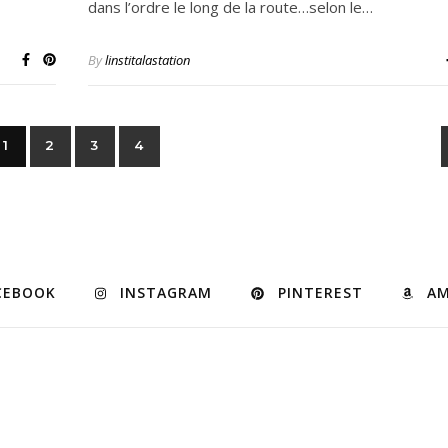
dans l’ordre le long de la route…selon le…
By
linstitalastation
1
2
3
4
CEBOOK
INSTAGRAM
PINTEREST
A