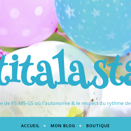
titalast
 de PS-MS-GS où l'autonomie & le respect du rythme de 
ACCUEIL
MON BLOG
BOUTIQUE