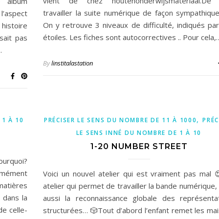
vient de chez houtenonderwijsmateriaal.De 
e album
travailler la suite numérique de façon sympathiqu
l’aspect
On y retrouve 3 niveaux de difficulté, indiqués pa
histoire
étoiles. Les fiches sont autocorrectives .. Pour cela,
sait pas
…
By
linstitalastation
,
 1 À 10
PRÉCISER LE SENS DU NOMBRE DE 11 À 1000
PRÉC
LE SENS INNÉ DU NOMBRE DE 1 À 10
1-20 NUMBER STREET
Pourquoi?
rmément
Voici un nouvel atelier qui est vraiment pas mal 
atières
atelier qui permet de travailler la bande numérique,
 dans la
aussi la reconnaissance globale des représenta
e celle-
structurées… 🎲Tout d’abord l’enfant remet les ma