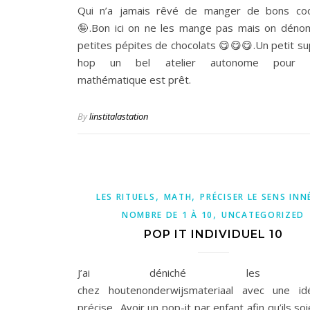
Qui n’a jamais rêvé de manger de bons coo
🤪.Bon ici on ne les mange pas mais on déno
petites pépites de chocolats 😋😋😋.Un petit su
hop un bel atelier autonome pour l’
mathématique est prêt.
By
linstitalastation
,
,
LES RITUELS
MATH
PRÉCISER LE SENS INN
,
NOMBRE DE 1 À 10
UNCATEGORIZED
POP IT INDIVIDUEL 10
J’ai déniché les po
chez houtenonderwijsmateriaal avec une id
précise.. Avoir un pop-it par enfant afin qu’ils so