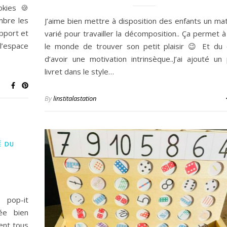
kies 🍪
mbre les
J’aime bien mettre à disposition des enfants un mat
pport et
varié pour travailler la décomposition.. Ça permet à
espace
le monde de trouver son petit plaisir 😉 Et du
d’avoir une motivation intrinsèque..J’ai ajouté un 
livret dans le style…
By
linstitalastation
É DU
p-it
ée bien
ient tous