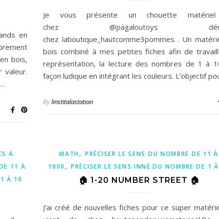
Je vous présente un chouette matérie
chez @pagaloutoys déni
rands en
chez laboutique_hautcomme3pommes . Un matérie
librement
bois combiné à mes petites fiches afin de travaill
en bois,
représentation, la lecture des nombres de 1 à 
 valeur.
façon ludique en intégrant les couleurs. L’objectif p
r…
By
linstitalastation
,
CS À
MATH
PRÉCISER LE SENS DU NOMBRE DE 11 À
,
DE 11 À
1000
PRÉCISER LE SENS INNÉ DU NOMBRE DE 1 À
1 À 10
🏠 1-20 NUMBER STREET 🏠
J’ai créé de nouvelles fiches pour ce super matérie