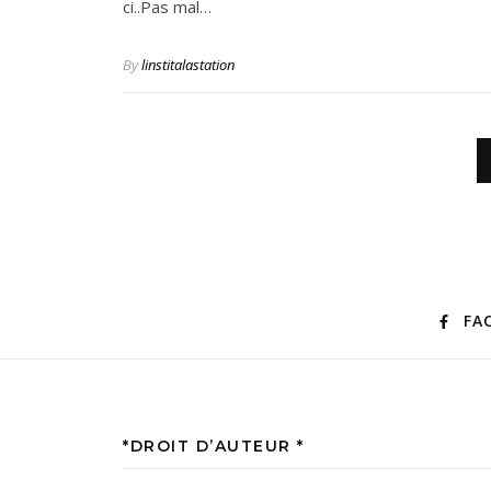
ci..Pas mal…
By
linstitalastation
FA
*DROIT D’AUTEUR *