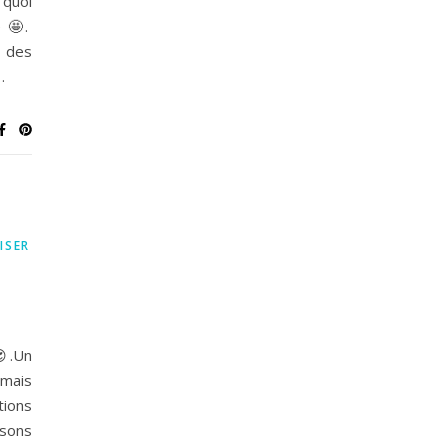
quoi
e 🤩.
r des
…
ISER
😍.Un
 mais
tions
isons