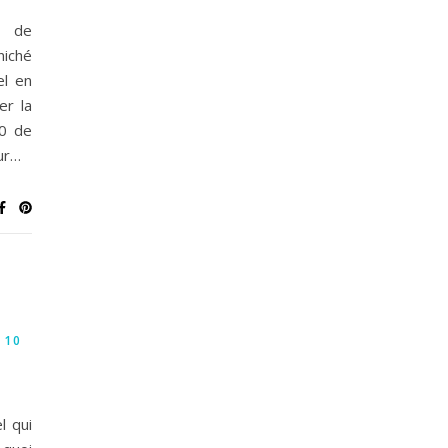
l de
ché
l en
er la
10 de
our…
 10
l qui