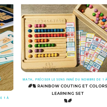
,
MATH
PRÉCISER LE SENS INNÉ DU NOMBRE DE 1 
🌈🔢 RAINBOW COUTING ET COLOR
LEARNING SET
E 1 À
🔢🌈