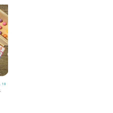
À 10
S