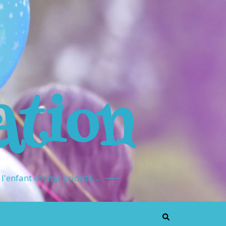
ation
l'enfant est ma priorité…