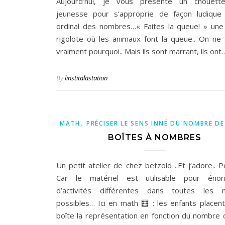
Aujourd’hui, je vous présente un chouett
jeunesse pour s’approprie de façon ludique 
ordinal des nombres…« Faites la queue! » une 
rigolote où les animaux font la queue.. On ne 
vraiment pourquoi.. Mais ils sont marrant, ils ont
By
linstitalastation
,
MATH
PRÉCISER LE SENS INNÉ DU NOMBRE DE
BOÎTES À NOMBRES
Un petit atelier de chez betzold ..Et j’adore.. 
Car le matériel est utilisable pour éno
d’activités différentes dans toutes les m
possibles… Ici en math 🧮 : les enfants placent
boîte la représentation en fonction du nombre d