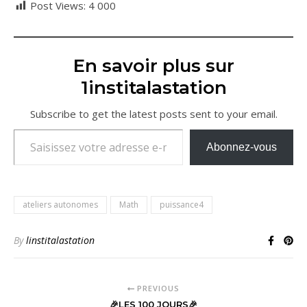
Post Views:
4 000
En savoir plus sur
1institalastation
Subscribe to get the latest posts sent to your email.
Saisissez votre adresse e-mail…
Abonnez-vous
ateliers autonomes
Math
puissance4
By
linstitalastation
PREVIOUS
🎉LES 100 JOURS🎉