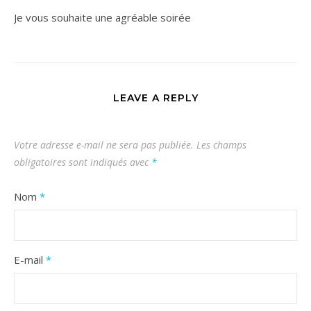
Je vous souhaite une agréable soirée
LEAVE A REPLY
Votre adresse e-mail ne sera pas publiée.
Les champs
obligatoires sont indiqués avec
*
Nom
*
E-mail
*