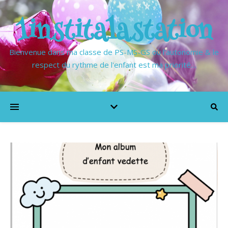
1institalastation
Bienvenue dans ma classe de PS-MS-GS où l'autonomie & le
respect du rythme de l'enfant est ma priorité…