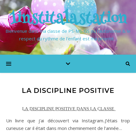
1institalastation
Bienvenue dans ma classe de PS-MS-GS où l'autonomie & le
respect du rythme de l'enfant est ma priorité…
LA DISCIPLINE POSITIVE
L͟͟A͟͟ D͟͟I͟͟S͟͟C͟͟I͟͟P͟͟L͟͟I͟͟N͟͟E͟͟ P͟͟O͟͟S͟͟I͟͟T͟͟I͟͟V͟͟E͟͟ D͟͟A͟͟N͟͟S͟͟ L͟͟A͟͟ C͟͟L͟͟A͟͟S͟͟S͟͟E͟͟
Un livre que j’ai découvert via Instagram..J’étais trop
curieuse car il était dans mon cheminement de l’année…