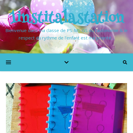
1institalastation
Bienvenue dans ma classe de PS-MS-GS où l'autonomie & le
respect du rythme de l'enfant est ma priorité…