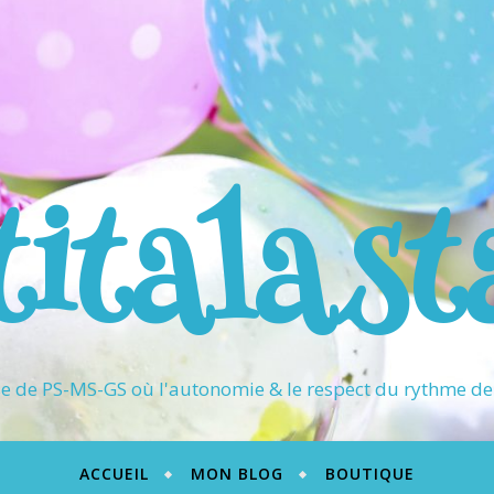
titalast
 de PS-MS-GS où l'autonomie & le respect du rythme de 
ACCUEIL
MON BLOG
BOUTIQUE