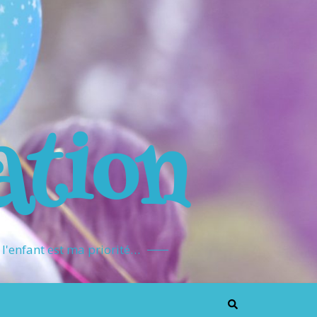
ation
l'enfant est ma priorité…