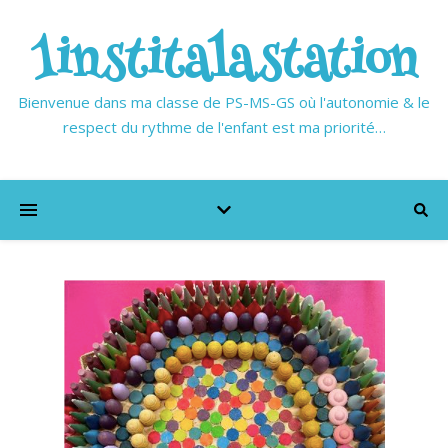
1institalastation
Bienvenue dans ma classe de PS-MS-GS où l'autonomie & le
respect du rythme de l'enfant est ma priorité…