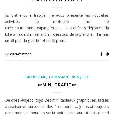
Ils ont encore frappé… Je vous présente les nouvelles
activités de motricité fine de
chez houtenonderwijsmateriaal .. Les enfants déplacent la
bille à l’aide de l’aimant en dessous de la planche… J’ai mis
un 🟩 pour la gauche et un 🟥 pour…
By
linstitalastation
,
,
GRAPHISME
LA MAMAN
NOS JEUX
✏️MINI GRAFIC✏️
De chez @djeco_toys Des mini tableaux graphiques, faciles
à réaliser et surtout faciles à emporter… Je les ai toujours
dans mon sac pour les sortir soit au restaurant, soit quand