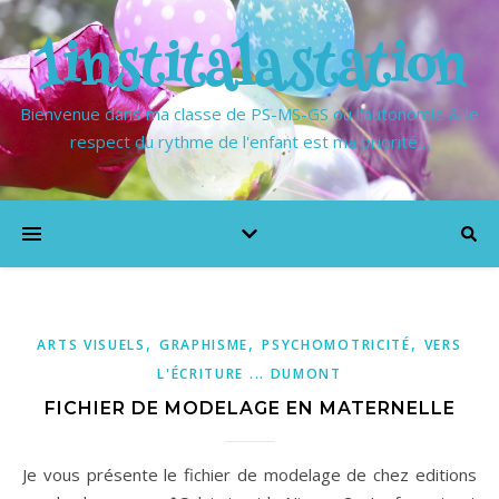
1institalastation
Bienvenue dans ma classe de PS-MS-GS où l'autonomie & le
respect du rythme de l'enfant est ma priorité…
,
,
,
ARTS VISUELS
GRAPHISME
PSYCHOMOTRICITÉ
VERS
L'ÉCRITURE ... DUMONT
FICHIER DE MODELAGE EN MATERNELLE
Je vous présente le fichier de modelage de chez editions