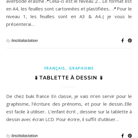
averbode erasme📍Celui-ci est le Niveau 2… Le format est
en A4, les feuilles sont cartonnées et plastifiées.. 📍Pour le
niveau 1, les feuilles sont en A3 & A4..( je vous le
présenterai…
By
linstitalastation
,
FRANÇAIS
GRAPHISME
📱TABLETTE À DESSIN 📱
De chez buki france En classe, je vais m’en servir pour le
graphisme, l’écriture des prénoms, et pour le dessin..Elle
est facile à utiliser.. L’enfant écrit , dessine sur la tablette à
dessin avec écran LCD. Pour écrire, il suffit d’utiliser…
By
linstitalastation