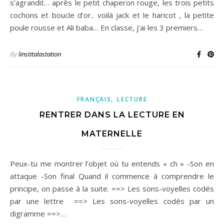
s’agrandit… après le petit chaperon rouge, les trois petits
cochons et boucle d’or.. voilà jack et le haricot , la petite
poule rousse et Ali baba… En classe, j’ai les 3 premiers…
By
linstitalastation
,
FRANÇAIS
LECTURE
RENTRER DANS LA LECTURE EN
MATERNELLE
Peux-tu me montrer l’objet où tu entends « ch » -Son en
attaque -Son final Quand il commence à comprendre le
principe, on passe à la suite. ==> Les sons-voyelles codés
par une lettre ==> Les sons-voyelles codés par un
digramme ==>…