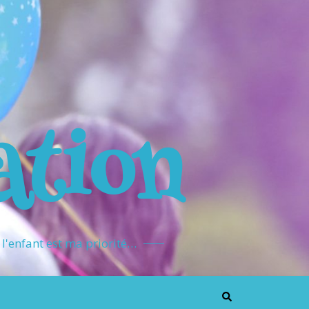
ation
l'enfant est ma priorité…