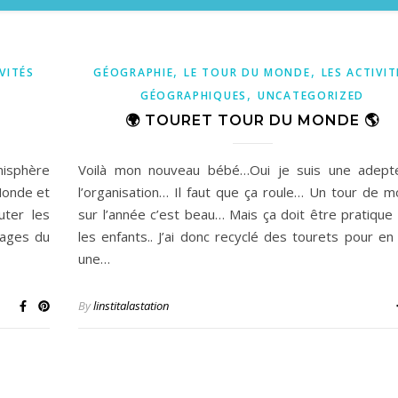
,
,
VITÉS
GÉOGRAPHIE
LE TOUR DU MONDE
LES ACTIVIT
,
GÉOGRAPHIQUES
UNCATEGORIZED
🌍 TOURET TOUR DU MONDE 🌎
nisphère
Voilà mon nouveau bébé…Oui je suis une adept
Monde et
l’organisation… Il faut que ça roule… Un tour de 
uter les
sur l’année c’est beau… Mais ça doit être pratique
nages du
les enfants.. J’ai donc recyclé des tourets pour en 
une…
By
linstitalastation