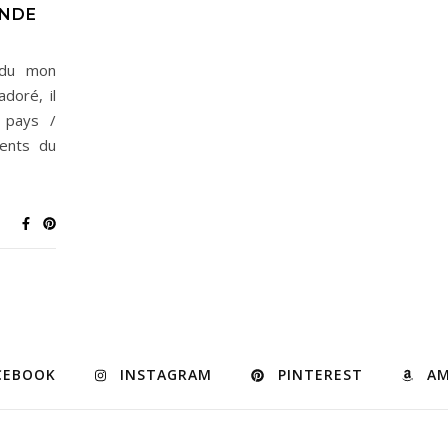
ONDE
e du mon
doré, il
 pays /
ments du
CEBOOK
INSTAGRAM
PINTEREST
A