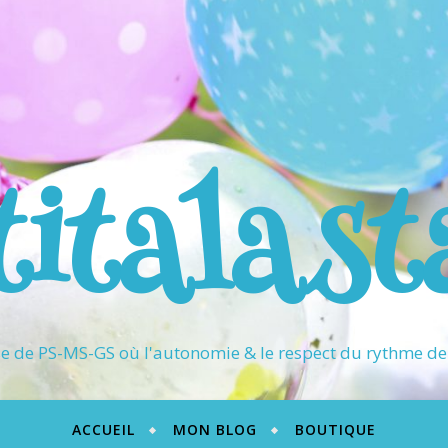
titalast
 de PS-MS-GS où l'autonomie & le respect du rythme de 
ACCUEIL
MON BLOG
BOUTIQUE