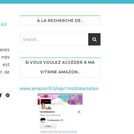
A LA RECHERCHE DE..
ILS
rases
 mini
SI VOUS VOULEZ ACCÉDER À MA
e est
it de
VITRINE AMAZON..
www.amazon.fr/shop/1institalastation