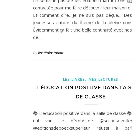
La semaine passée les editions marmottons 
contactée pour me faire découvrir leur maison d’
Et comment dire.. Je ne suis pas déçue… De
jeunesses autour du thème de la pleine con
Évidemment ça fait une belle continuité avec nos
de…
By
linstitalastation
,
LES LIVRES
MES LECTURES
L’ÉDUCATION POSITIVE DANS LA 
DE CLASSE
📚 L’éducation positive dans la salle de classe 📚
qui vaut le détour…de @solineseveill
@editionsdeboecksuperieur réussi à pa