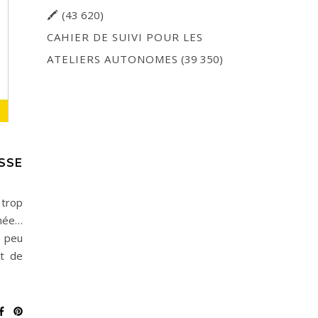
🖍
(43 620)
CAHIER DE SUIVI POUR LES
ATELIERS AUTONOMES
(39 350)
SSE
 trop
nnée…
 peu
nt de