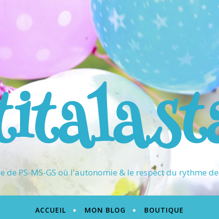
titalast
 de PS-MS-GS où l'autonomie & le respect du rythme de 
ACCUEIL
MON BLOG
BOUTIQUE