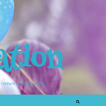
ation
l'enfant est ma priorité…