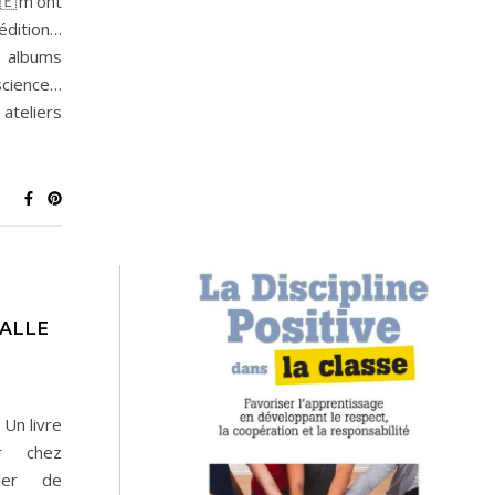
🇪m’ont
édition…
s albums
science…
 ateliers
SALLE
 Un livre
er chez
rler de