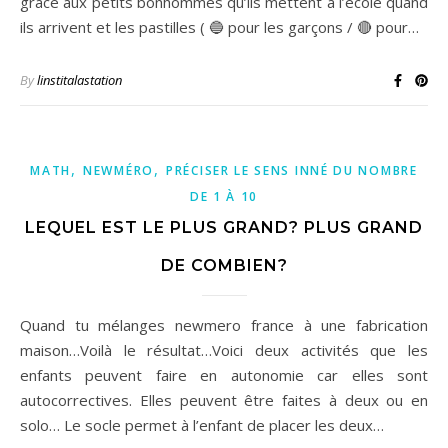
grâce aux petits bonhommes qu’ils mettent à l’école quand
ils arrivent et les pastilles ( 🔵 pour les garçons / 🔴 pour…
By
linstitalastation
,
,
MATH
NEWMÉRO
PRÉCISER LE SENS INNÉ DU NOMBRE
DE 1 À 10
LEQUEL EST LE PLUS GRAND? PLUS GRAND
DE COMBIEN?
Quand tu mélanges newmero france à une fabrication
maison…Voilà le résultat…Voici deux activités que les
enfants peuvent faire en autonomie car elles sont
autocorrectives. Elles peuvent être faites à deux ou en
solo… Le socle permet à l’enfant de placer les deux…