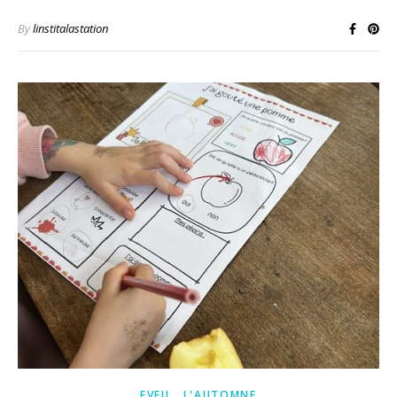
By
linstitalastation
,
EVEIL
L'AUTOMNE