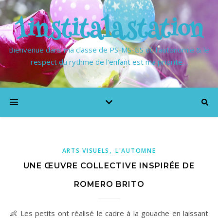
1institalastation
Bienvenue dans ma classe de PS-MS-GS où l'autonomie & le
respect du rythme de l'enfant est ma priorité…
,
ARTS VISUELS
L'AUTOMNE
UNE ŒUVRE COLLECTIVE INSPIRÉE DE
ROMERO BRITO
👶 Les petits ont réalisé le cadre à la gouache en laissant