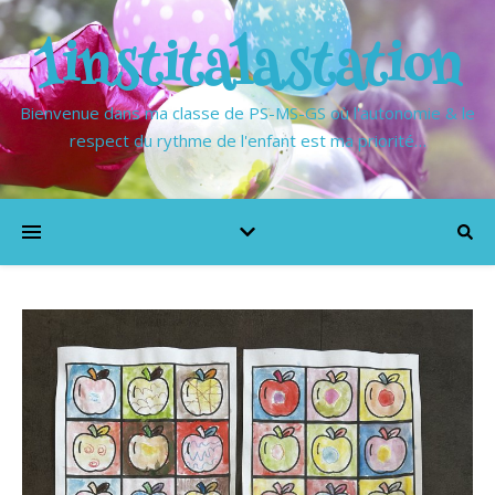
1institalastation
Bienvenue dans ma classe de PS-MS-GS où l'autonomie & le
respect du rythme de l'enfant est ma priorité…