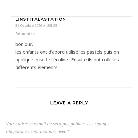
LINSTITALASTATION
31 Octobre 2020 At 20h25
Répondre
bonjour,
les enfants ont d’abord utilisé les pastels puis on
appliqué ensuite l’écoline.. Ensuite ils ont collé les
différents éléments..
LEAVE A REPLY
Votre adresse e-mail ne sera pas publiée.
Les champs
obligatoires sont indiqués avec
*