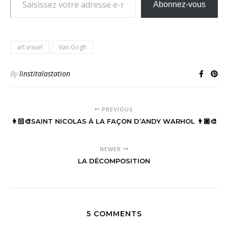
Abonnez-vous
art visuel
Van Gogh
By
linstitalastation
PREVIOUS
👩🏻‍🎨SAINT NICOLAS À LA FAÇON D’ANDY WARHOL 👨🏼‍🎨
NEWER
LA DÉCOMPOSITION
5 COMMENTS