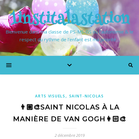
1institalastation
Bienvenue dans ma classe de PS-MS-GS où l'autonomie & le
respect du rythme de l'enfant est ma priorité…
,
ARTS VISUELS
SAINT-NICOLAS
👨🏼‍🎨SAINT NICOLAS À LA
MANIÈRE DE VAN GOGH👩🏻‍🎨
2 décembre 2019