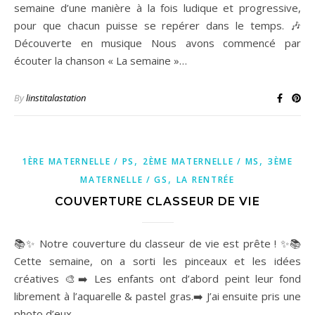
semaine d’une manière à la fois ludique et progressive,
pour que chacun puisse se repérer dans le temps. 🎶
Découverte en musique Nous avons commencé par
écouter la chanson « La semaine »…
By
linstitalastation
,
,
1ÈRE MATERNELLE / PS
2ÈME MATERNELLE / MS
3ÈME
,
MATERNELLE / GS
LA RENTRÉE
COUVERTURE CLASSEUR DE VIE
📚✨ Notre couverture du classeur de vie est prête ! ✨📚
Cette semaine, on a sorti les pinceaux et les idées
créatives 🎨➡️ Les enfants ont d’abord peint leur fond
librement à l’aquarelle & pastel gras.➡️ J’ai ensuite pris une
photo d’eux…