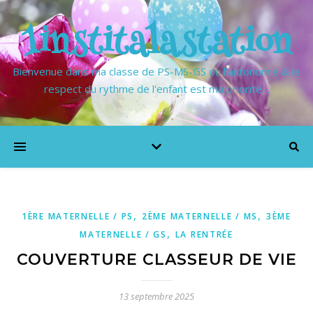
1institalastation
Bienvenue dans ma classe de PS-MS-GS où l'autonomie & le
respect du rythme de l'enfant est ma priorité…
,
,
1ÈRE MATERNELLE / PS
2ÈME MATERNELLE / MS
3ÈME
,
MATERNELLE / GS
LA RENTRÉE
COUVERTURE CLASSEUR DE VIE
13 septembre 2025