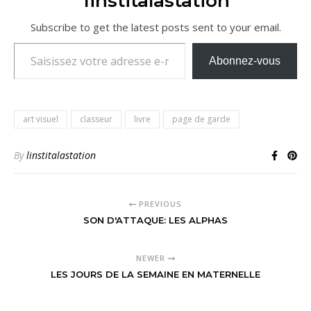
1institalastation
Subscribe to get the latest posts sent to your email.
Saisissez votre adresse e-mail…
Abonnez-vous
art visuel
classeur
livre
page de garde
By
linstitalastation
PREVIOUS
SON D'ATTAQUE: LES ALPHAS
NEWER
LES JOURS DE LA SEMAINE EN MATERNELLE