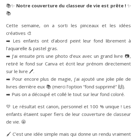
📚✨
Notre couverture du classeur de vie est prête !
✨
📚
Cette semaine, on a sorti les pinceaux et les idées
créatives 🎨
➡️ Les enfants ont d’abord peint leur fond librement à
l’aquarelle & pastel gras.
➡️ J’ai ensuite pris une photo d’eux avec un grand livre 📷,
retiré le fond sur Canva et écrit leur prénom directement
sur le livre 🖊️.
➡️ Pour encore plus de magie, j’ai ajouté une jolie pile de
livres derrière eux 📚 (merci l’option “fond supprimé” 🙌).
➡️ Puis on a découpé et collé le tout sur leur fond coloré.
💛 Le résultat est canon, personnel et 100 % unique ! Les
enfants étaient super fiers de leur couverture de classeur
de vie. 🤩
🖌️ C’est une idée simple mais qui donne un rendu vraiment