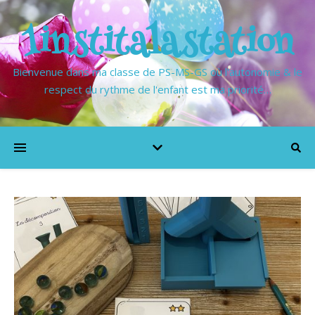
1institalastation
Bienvenue dans ma classe de PS-MS-GS où l'autonomie & le
respect du rythme de l'enfant est ma priorité…