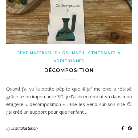
,
,
3ÈME MATERNELLE / GS
MATH
S’ENTRAINER À
ADDITIONNER
DÉCOMPOSITION
Quand j’ai vu la petite pépite que @juf_mellenie a réalisé
grâce a son imprimante 3D, je l’ai directement vu dans mon
étagère « décomposition » . Elle les vend sur son site 😉
J’ai créé un support pour que l’enfant…
By
linstitalastation