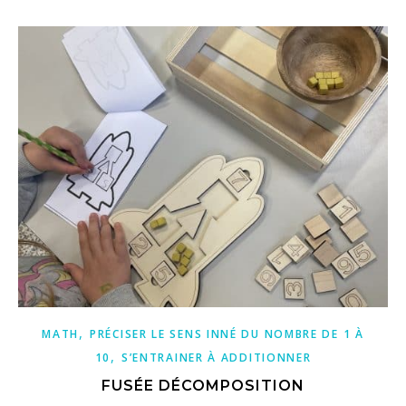
,
MATH
PRÉCISER LE SENS INNÉ DU NOMBRE DE 1 À
,
10
S’ENTRAINER À ADDITIONNER
FUSÉE DÉCOMPOSITION