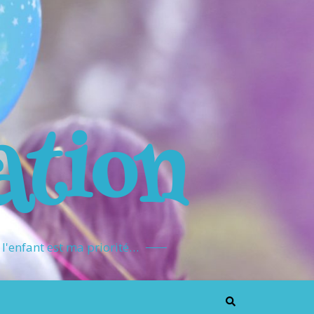
ation
l'enfant est ma priorité…