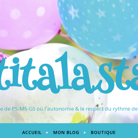
titalast
 de PS-MS-GS où l'autonomie & le respect du rythme de 
ACCUEIL
MON BLOG
BOUTIQUE