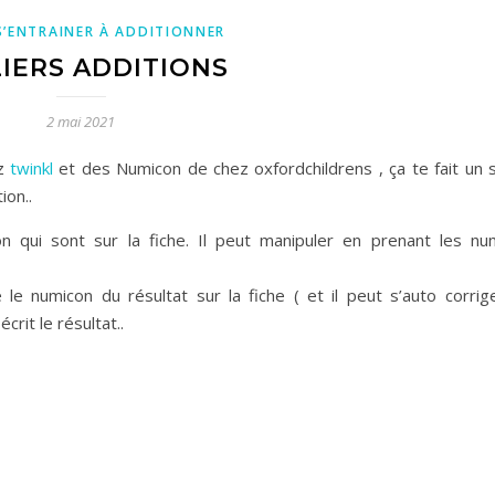
S’ENTRAINER À ADDITIONNER
IERS ADDITIONS
2 mai 2021
ez
twinkl
et des Numicon de chez oxfordchildrens , ça te fait un 
ion..
n qui sont sur la fiche. Il peut manipuler en prenant les nu
se le numicon du résultat sur la fiche ( et il peut s’auto corrig
rit le résultat..