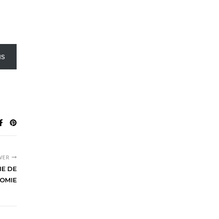
us
WER
IE DE
OMIE