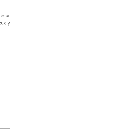
résor
eux y