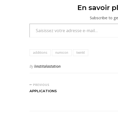
En savoir pl
Subscribe to ge
Saisissez votre adresse e-mail…
additions
numicon
twinkl
By
linstitalastation
PREVIOUS
APPLICATIONS