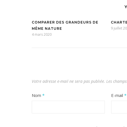
COMPARER DES GRANDEURS DE
CHARTE
9 juillet 2
MÊME NATURE
4 mars 2020
Votre adresse e-mail ne sera pas publiée.
Les champs 
Nom
*
E-mail
*