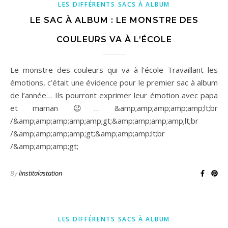
LES DIFFÉRENTS SACS À ALBUM
LE SAC À ALBUM : LE MONSTRE DES
COULEURS VA À L’ÉCOLE
Le monstre des couleurs qui va à l’école Travaillant les
émotions, c’était une évidence pour le premier sac à album
de l’année… Ils pourront exprimer leur émotion avec papa
et maman 😉… &amp;amp;amp;amp;amp;lt;br
/&amp;amp;amp;amp;amp;gt;&amp;amp;amp;amp;lt;br
/&amp;amp;amp;amp;gt;&amp;amp;amp;lt;br
/&amp;amp;amp;gt;
By
linstitalastation
LES DIFFÉRENTS SACS À ALBUM