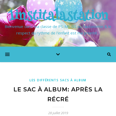
1institalastation
Bienvenue dans ma classe de PS-MS-GS où l'autonomie & le
respect du rythme de l'enfant est ma priorité…
LES DIFFÉRENTS SACS À ALBUM
LE SAC À ALBUM: APRÈS LA
RÉCRÉ
28 juillet 2019