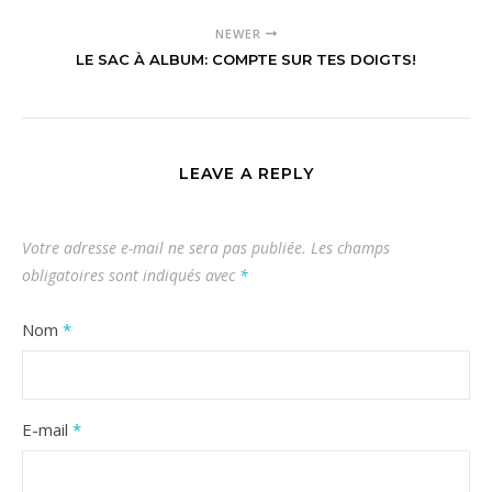
NEWER
LE SAC À ALBUM: COMPTE SUR TES DOIGTS!
LEAVE A REPLY
Votre adresse e-mail ne sera pas publiée.
Les champs
obligatoires sont indiqués avec
*
Nom
*
E-mail
*