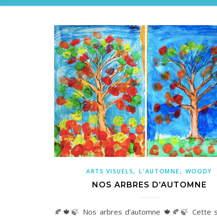
,
,
ARTS VISUELS
L'AUTOMNE
WOODY
NOS ARBRES D’AUTOMNE
🍂🍁🍃 Nos arbres d’automne 🍁🍂🍃 Cette s