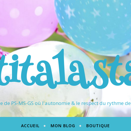
titalast
 de PS-MS-GS où l'autonomie & le respect du rythme de 
ACCUEIL
MON BLOG
BOUTIQUE