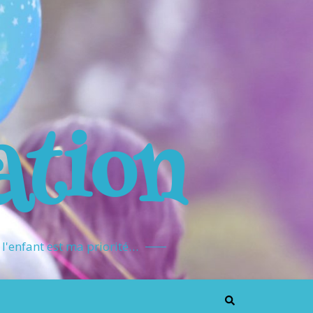
ation
l'enfant est ma priorité…