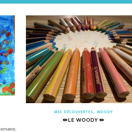
,
MES DÉCOUVERTES
WOODY
✏️LE WOODY ✏️
emaine,