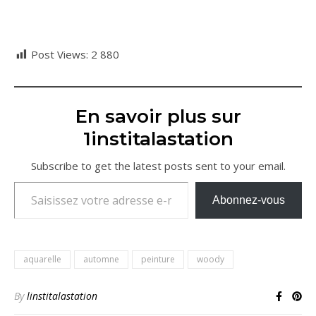
Post Views:
2 880
En savoir plus sur
1institalastation
Subscribe to get the latest posts sent to your email.
Saisissez votre adresse e-mail…
Abonnez-vous
aquarelle
automne
peinture
woody
By
linstitalastation