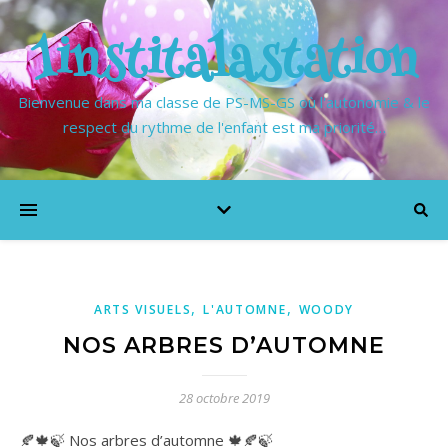
1institalastation
Bienvenue dans ma classe de PS-MS-GS où l'autonomie & le
respect du rythme de l'enfant est ma priorité…
,
,
ARTS VISUELS
L'AUTOMNE
WOODY
NOS ARBRES D’AUTOMNE
28 octobre 2019
🍂🍁🍃 Nos arbres d’automne 🍁🍂🍃