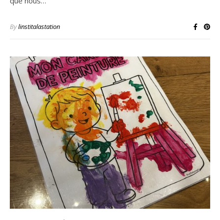
que nous…
By
linstitalastation