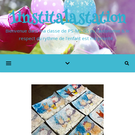
1institalastation
Bienvenue dans ma classe de PS-MS-GS où l'autonomie & le
respect du rythme de l'enfant est ma priorité…