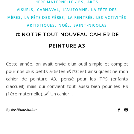
,
1ÈRE MATERNELLE / PS
ARTS
,
,
,
VISUELS
CARNAVAL
L'AUTOMNE
LA FÊTE DES
,
,
,
MÈRES
LA FÊTE DES PÈRES
LA RENTRÉE
LES ACTIVITÉS
,
,
ARTISTIQUES
NOËL
SAINT-NICOLAS
🎨 NOTRE TOUT NOUVEAU CAHIER DE
PEINTURE A3
Cette année, on avait envie d’un outil simple et complet
pour nos plus petits artistes 👶🎨C’est ainsi qu’est né mon
cahier de peinture A3, pensé pour les TPS (enfants
d’accueil) mais qui convient tout aussi bien pour les PS
(1ère maternelle). 🖌️ Un cahier…
By
linstitalastation