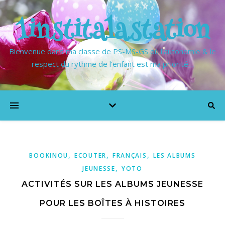
1institalastation
Bienvenue dans ma classe de PS-MS-GS où l'autonomie & le
respect du rythme de l'enfant est ma priorité…
,
,
,
BOOKINOU
ECOUTER
FRANÇAIS
LES ALBUMS
,
JEUNESSE
YOTO
ACTIVITÉS SUR LES ALBUMS JEUNESSE
POUR LES BOÎTES À HISTOIRES