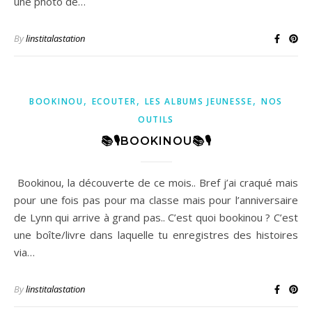
une photo de…
By
linstitalastation
,
,
,
BOOKINOU
ECOUTER
LES ALBUMS JEUNESSE
NOS
OUTILS
📚🎙BOOKINOU📚🎙
Bookinou, la découverte de ce mois.. Bref j’ai craqué mais
pour une fois pas pour ma classe mais pour l’anniversaire
de Lynn qui arrive à grand pas.. C’est quoi bookinou ? C’est
une boîte/livre dans laquelle tu enregistres des histoires
via…
By
linstitalastation