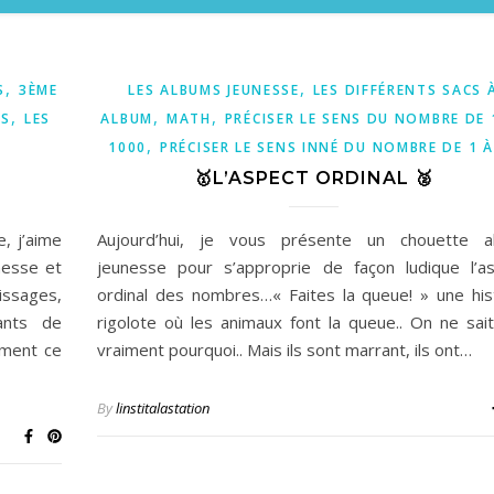
,
,
S
3ÈME
LES ALBUMS JEUNESSE
LES DIFFÉRENTS SACS 
,
,
,
ES
LES
ALBUM
MATH
PRÉCISER LE SENS DU NOMBRE DE 
,
1000
PRÉCISER LE SENS INNÉ DU NOMBRE DE 1 À
🥇L’ASPECT ORDINAL 🥈
, j’aime
Aujourd’hui, je vous présente un chouette a
nesse et
jeunesse pour s’approprie de façon ludique l’a
issages,
ordinal des nombres…« Faites la queue! » une his
ants de
rigolote où les animaux font la queue.. On ne sai
ement ce
vraiment pourquoi.. Mais ils sont marrant, ils ont…
By
linstitalastation