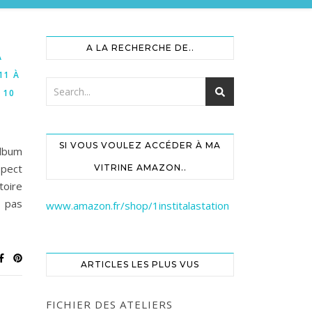
A LA RECHERCHE DE..
À
11 À
 10
SI VOUS VOULEZ ACCÉDER À MA
lbum
spect
VITRINE AMAZON..
toire
t pas
www.amazon.fr/shop/1institalastation
ARTICLES LES PLUS VUS
FICHIER DES ATELIERS