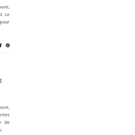
uve,
t. Le
 pour
E
ouve,
entes
le de
eu