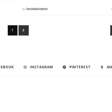
By
linstitalastation
1
2
CEBOOK
INSTAGRAM
PINTEREST
A