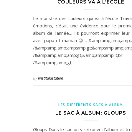
COULEURS VA À L’ÉCOLE
Le monstre des couleurs qui va à l’école Travail
émotions, c’était une évidence pour le premi
album de l’année… Ils pourront exprimer leur
avec papa et maman 😉… &amp;amp;amp;amp;am
/&amp;amp;amp;amp;amp;gt;&amp;amp;amp;amp;
/&amp;amp;amp;amp;gt;&amp;amp;amp;lt;br
/&amp;amp;amp;gt;
By
linstitalastation
LES DIFFÉRENTS SACS À ALBUM
LE SAC À ALBUM: GLOUPS
Gloups Dans le sac on y retrouve, l’album et tro