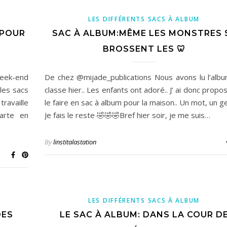
LES DIFFÉRENTS SACS À ALBUM
 POUR
SAC À ALBUM:MÊME LES MONSTRES 
BROSSENT LES 🦷
week-end
De chez @mijade_publications Nous avons lu l’alb
les sacs
classe hier.. Les enfants ont adoré.. J’ ai donc propo
ravaille
le faire en sac à album pour la maison.. Un mot, un ge
parte en
Je fais le reste 🤣🤣🤣Bref hier soir, je me suis…
By
linstitalastation
LES DIFFÉRENTS SACS À ALBUM
DES
LE SAC À ALBUM: DANS LA COUR D