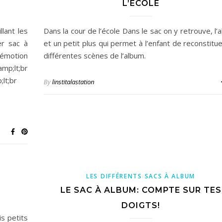
L’ÉCOLE
lant les
Dans la cour de l’école Dans le sac on y retrouve, l’
er sac à
et un petit plus qui permet à l’enfant de reconstitue
 émotion
différentes scènes de l’album.
p;lt;br
lt;br
By
linstitalastation
LES DIFFÉRENTS SACS À ALBUM
LE SAC À ALBUM: COMPTE SUR TES
DOIGTS!
is petits