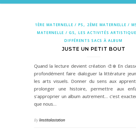
,
1ÈRE MATERNELLE / PS
2ÈME MATERNELLE / M
,
MATERNELLE / GS
LES ACTIVITÉS ARTISTIQU
DIFFÉRENTS SACS À ALBUM
JUSTE UN PETIT BOUT
Quand la lecture devient création 🎨❄️ En classe
profondément faire dialoguer la littérature jeu
les arts visuels. Donner du sens aux apprent
prolonger une histoire, permettre aux enf
s’approprier un album autrement… c’est exact
que nous…
By
linstitalastation