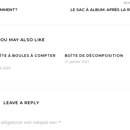
NE
OMMENT?
LE SAC À ALBUM: APRÈS LA 
YOU MAY ALSO LIKE
OÎTE À BOULES À COMPTER
BOÎTE DE DÉCOMPOSITION
21 janvier 2021
e 2020
LEAVE A REPLY
obligatoires sont indiqués avec
*