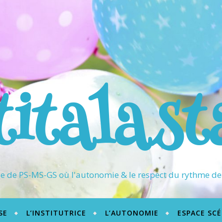
titalast
 de PS-MS-GS où l'autonomie & le respect du rythme de 
SE
L’INSTITUTRICE
L’AUTONOMIE
ESPACE SC