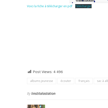
Voici la fiche à télécharger en pdf
Télécharger
Post Views:
4 496
albums jeunesse
écouter
français
sac à a
By
linstitalastation