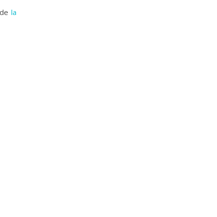
t de
la