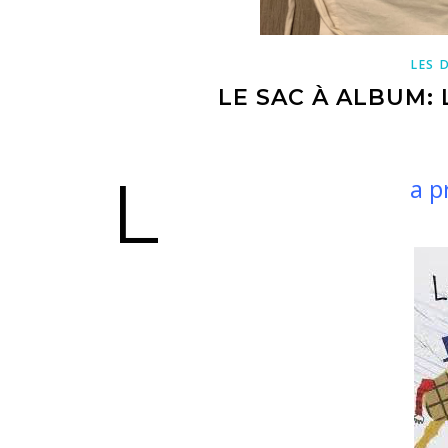
LES 
LE SAC À ALBUM:
L
a p