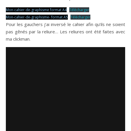
Mon-cahier-de-graphisme format A4
Télécharger
Mon-cahier-de-graphisme- format A5
Télécharger
Pour les gauchers j’ai inversé le cahier afin qu’ils ne soient
pas gênés par la reliure… Les reliures ont été faites avec
ma clickman.