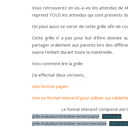
Vous retrouverez en vis-à-vis les attendus de M1
reprend TOUS les attendus qui sont présents dans
On peut aussi se servir de cette grille afin de co
Cette grille n’ a pas pour but d’être donnée a
partager oralement aux parents lors des différen
suivre l’enfant durant toute la maternelle..
Voici comment lire la grille:
J’ai effectué deux versions..
Une format papier:
Une en format interactif pour utiliser sur tablette
Le format interactif comprend une 
grille-évaluation-formative version papier
Télécharger
grille-évaluation-formative- version interactive
Télécharge