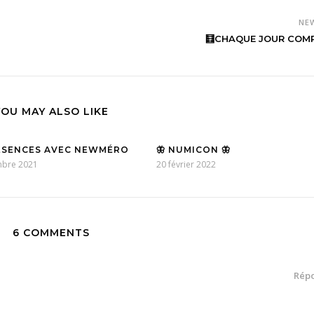
NE
🧮CHAQUE JOUR COMP
YOU MAY ALSO LIKE
ÉSENCES AVEC NEWMÉRO
🦋 NUMICON 🦋
mbre 2021
20 février 2022
6 COMMENTS
Rép