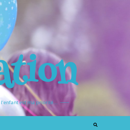
ation
l'enfant est ma priorité…