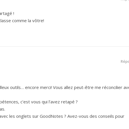
artagé !
classe comme la vôtre!
Rép
lleux outils… encore merci! Vous allez peut-être me réconcilier av
étences, c’est vous qui l’avez retapé ?
as.
avec les onglets sur GoodNotes ? Avez-vous des conseils pour