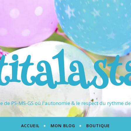
titalast
 de PS-MS-GS où l'autonomie & le respect du rythme de 
ACCUEIL
MON BLOG
BOUTIQUE