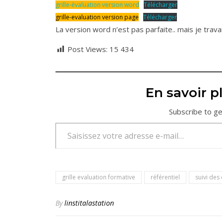
grille-évaluation version word
Télécharger
grille-evaluation version page
Télécharger
La version word n’est pas parfaite.. mais je trava
Post Views:
15 434
En savoir pl
Subscribe to ge
Saisissez votre adresse e-mail…
grille evaluation formative
référentiel
suivi des
By
linstitalastation