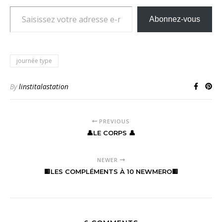
Saisissez votre adresse e-mail…
Abonnez-vous
journée type
By
linstitalastation
PREVIOUS
👤LE CORPS 👤
NEWER
🟨LES COMPLÉMENTS À 10 NEWMERO🟨