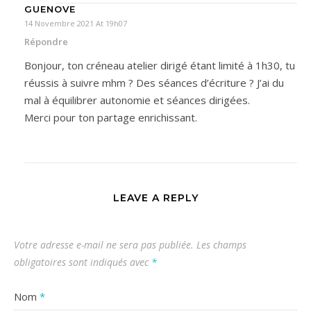
GUENOVE
14 Novembre 2021 At 19h07
Répondre
Bonjour, ton créneau atelier dirigé étant limité à 1h30, tu
réussis à suivre mhm ? Des séances d’écriture ? J’ai du
mal à équilibrer autonomie et séances dirigées.
Merci pour ton partage enrichissant.
LEAVE A REPLY
Votre adresse e-mail ne sera pas publiée.
Les champs
obligatoires sont indiqués avec
*
Nom
*