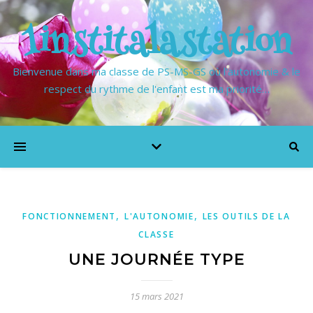
1institalastation
Bienvenue dans ma classe de PS-MS-GS où l'autonomie & le
respect du rythme de l'enfant est ma priorité…
,
,
FONCTIONNEMENT
L'AUTONOMIE
LES OUTILS DE LA
CLASSE
UNE JOURNÉE TYPE
15 mars 2021