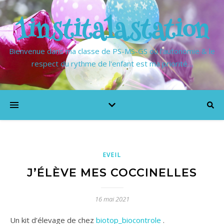
1institalastation
Bienvenue dans ma classe de PS-MS-GS où l'autonomie & le
respect du rythme de l'enfant est ma priorité…
EVEIL
J’ÉLÈVE MES COCCINELLES
16 mai 2021
Un kit d’élevage de chez
biotop_biocontrole
.