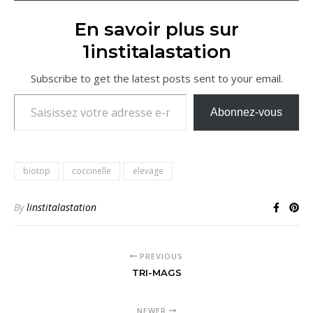
En savoir plus sur
1institalastation
Subscribe to get the latest posts sent to your email.
Saisissez votre adresse e-mail…
Abonnez-vous
biotop
coccinelle
elevage
By
linstitalastation
PREVIOUS
TRI-MAGS
NEWER