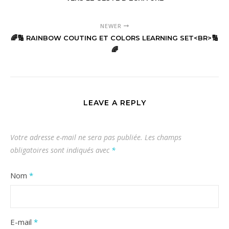
NEWER
🌈🔢 RAINBOW COUTING ET COLORS LEARNING SET<BR>🔢
🌈
LEAVE A REPLY
Votre adresse e-mail ne sera pas publiée.
Les champs
obligatoires sont indiqués avec
*
Nom
*
E-mail
*