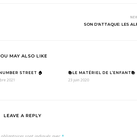
NE
SON D'ATTAQUE: LES A
YOU MAY ALSO LIKE
0 NUMBER STREET 🏠
📚LE MATÉRIEL DE L’ENFANT📚
bre 2021
23 juin 2020
LEAVE A REPLY
obligatoires sont indiqués avec
*