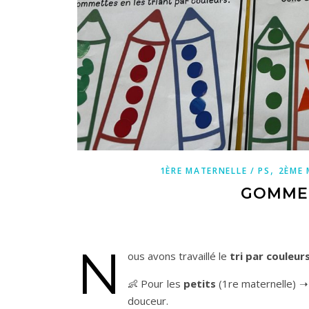
,
1ÈRE MATERNELLE / PS
2ÈME 
GOMMET
N
ous avons travaillé le
tri par couleur
👶 Pour les
petits
(1re maternelle) ➝
douceur.