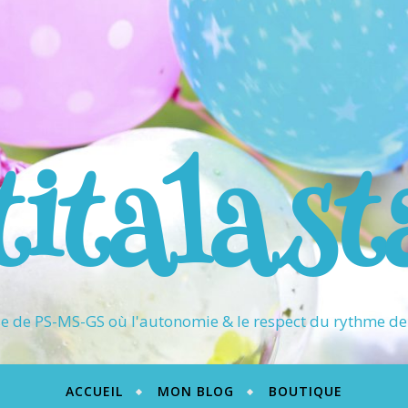
titalast
 de PS-MS-GS où l'autonomie & le respect du rythme de 
ACCUEIL
MON BLOG
BOUTIQUE