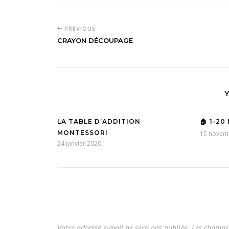
PREVIOUS
CRAYON DÉCOUPAGE
LA TABLE D’ADDITION
🏠 1-2
MONTESSORI
15 novem
24 janvier 2020
Votre adresse e-mail ne sera pas publiée.
Les champs 