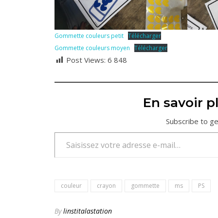
Gommette couleurs petit
Télécharger
Gommette couleurs moyen
Télécharger
Post Views:
6 848
En savoir pl
Subscribe to ge
Saisissez votre adresse e-mail…
couleur
crayon
gommette
ms
PS
By
linstitalastation