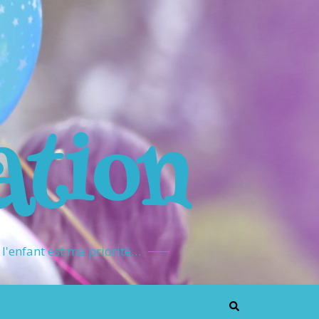
ation
l'enfant est ma priorité…