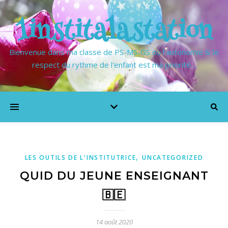
1institalastation
Bienvenue dans ma classe de PS-MS-GS où l'autonomie & le
respect du rythme de l'enfant est ma priorité…
,
LES OUTILS DE L'INSTITUTRICE
UNCATEGORIZED
QUID DU JEUNE ENSEIGNANT
🇧🇪
14 août 2020