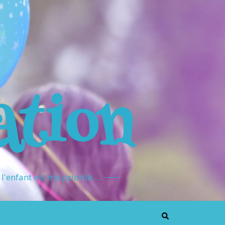
ation
l'enfant est ma priorité…