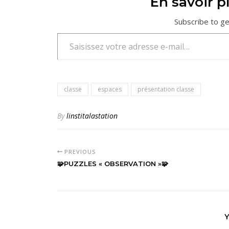
En savoir pl
Subscribe to ge
Saisissez votre adresse e-mail…
classe
espaces
présentation classe
By
linstitalastation
PREVIOUS
🧩PUZZLES « OBSERVATION »🧩