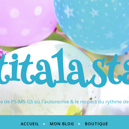
titalast
 de PS-MS-GS où l'autonomie & le respect du rythme de 
ACCUEIL
MON BLOG
BOUTIQUE