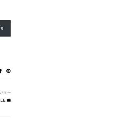
us
WER
LE 💼