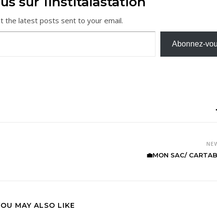
us sur 1institalastation
t the latest posts sent to your email.
Abonnez-vo
NE
💼MON SAC/ CARTAB
YOU MAY ALSO LIKE