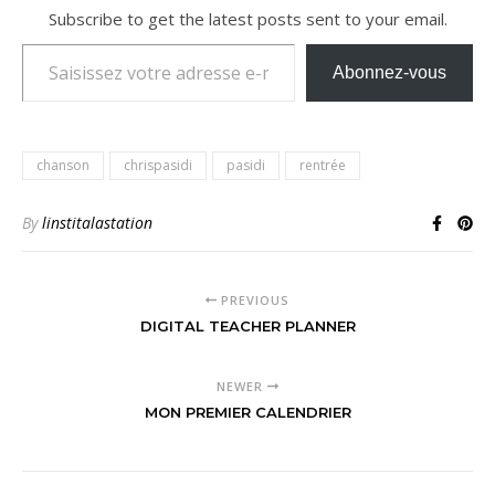
Subscribe to get the latest posts sent to your email.
Saisissez votre adresse e-mail…
Abonnez-vous
chanson
chrispasidi
pasidi
rentrée
By
linstitalastation
PREVIOUS
DIGITAL TEACHER PLANNER
NEWER
MON PREMIER CALENDRIER