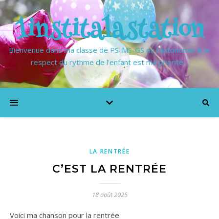
1institalastation
Bienvenue dans ma classe de PS-MS-GS où l'autonomie & le
respect du rythme de l'enfant est ma priorité…
LA RENTRÉE
C’EST LA RENTRÉE
18 août 2025
Voici ma chanson pour la rentrée