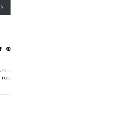
us
WER
TOI..