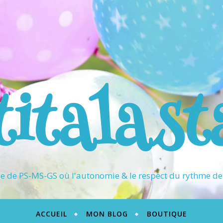
titalast
 de PS-MS-GS où l'autonomie & le respect du rythme de 
ACCUEIL
MON BLOG
BOUTIQUE