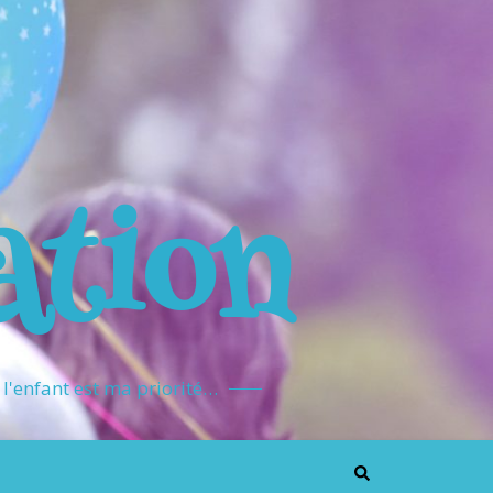
ation
l'enfant est ma priorité…