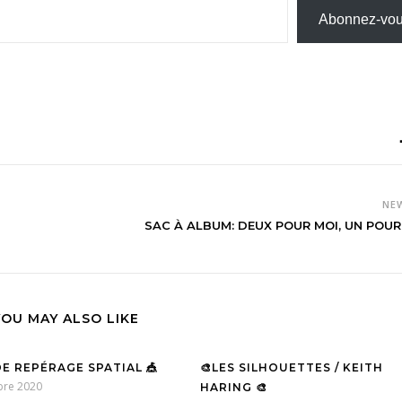
Abonnez-vo
NE
SAC À ALBUM: DEUX POUR MOI, UN POUR 
YOU MAY ALSO LIKE
DE REPÉRAGE SPATIAL 🎪
🎨LES SILHOUETTES / KEITH
bre 2020
HARING 🎨