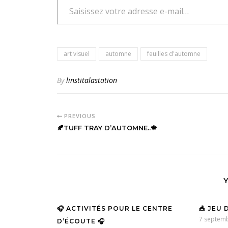
art visuel
automne
feuilles d'automne
By
linstitalastation
PREVIOUS
🍂TUFF TRAY D’AUTOMNE..🍁
🎧 ACTIVITÉS POUR LE CENTRE
🎪 JEU 
7 septem
D’ÉCOUTE 🎧