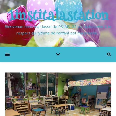
1institalastation
Bienvenue dans ma classe de PS-MS-GS où l'autonomie & le
respect du rythme de l'enfant est ma priorité…