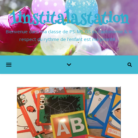
1institalastation
Bienvenue dans ma classe de PS-MS-GS où l'autonomie & le
respect du rythme de l'enfant est ma priorité…