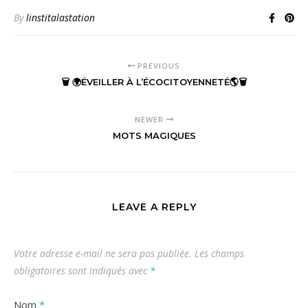
By
linstitalastation
PREVIOUS
🗑 🌍ÉVEILLER À L’ÉCOCITOYENNETÉ🌎🗑
NEWER
MOTS MAGIQUES
LEAVE A REPLY
Votre adresse e-mail ne sera pas publiée.
Les champs
obligatoires sont indiqués avec
*
Nom
*