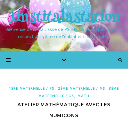
1institalastation
Bienvenue dans ma classe de PS-MS-GS où l'autonomie & le
respect du rythme de l'enfant est ma priorité…
,
,
1ÈRE MATERNELLE / PS
2ÈME MATERNELLE / MS
3ÈME
,
MATERNELLE / GS
MATH
ATELIER MATHÉMATIQUE AVEC LES
NUMICONS