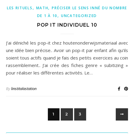
,
,
LES RITUELS
MATH
PRÉCISER LE SENS INNÉ DU NOMBRE
,
DE 1 À 10
UNCATEGORIZED
POP IT INDIVIDUEL 10
J’ai déniché les pop-it chez houtenonderwijsmateriaal avec
une idée bien précise.. Avoir un pop-it par enfant afin qu’ils
soient tous actifs quand je fais des petits exercices au coin
rassemblement.. J’ai crée des fiches genre « subitizing »
pour réaliser les différentes activités. Le…
By
linstitalastation
1
2
3