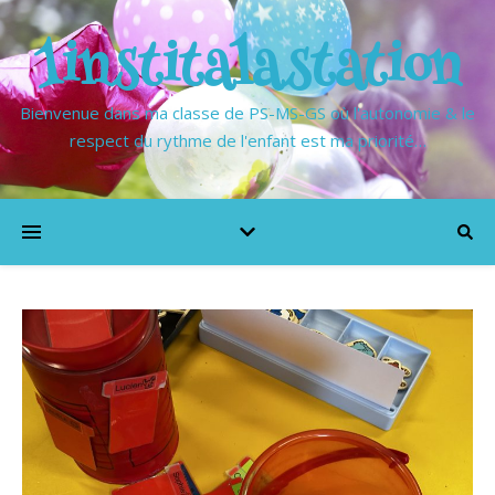
1institalastation
Bienvenue dans ma classe de PS-MS-GS où l'autonomie & le
respect du rythme de l'enfant est ma priorité…