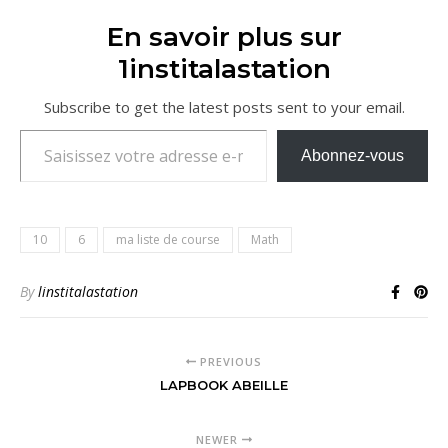
En savoir plus sur
1institalastation
Subscribe to get the latest posts sent to your email.
Saisissez votre adresse e-mail…
Abonnez-vous
10
6
ma liste de course
Math
By
linstitalastation
PREVIOUS
LAPBOOK ABEILLE
NEWER