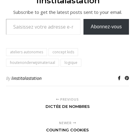
1institalastation
Subscribe to get the latest posts sent to your email.
Saisissez votre adresse e-mail…
Abonnez-vous
ateliers autonomes
concept kids
houtenonderwijsmateriaal
logique
By
linstitalastation
PREVIOUS
DICTÉE DE NOMBRES
NEWER
COUNTING COOKIES