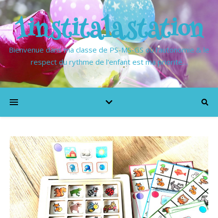
1institalastation
Bienvenue dans ma classe de PS-MS-GS où l'autonomie & le
respect du rythme de l'enfant est ma priorité…