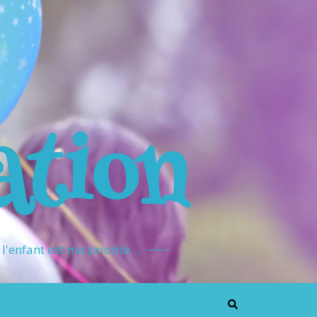
ation
l'enfant est ma priorité…