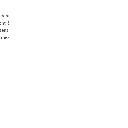
ndent
ent à
sens,
e mes