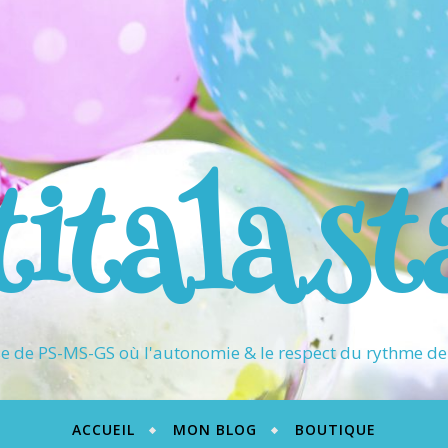
titalast
 de PS-MS-GS où l'autonomie & le respect du rythme de 
ACCUEIL
MON BLOG
BOUTIQUE