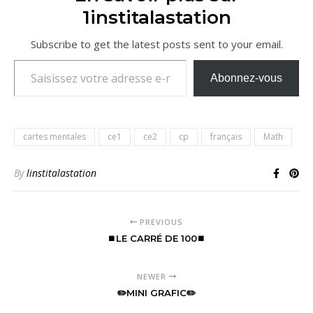
1institalastation
Subscribe to get the latest posts sent to your email.
Saisissez votre adresse e-mail…
Abonnez-vous
cartes mentales
ce1
ce2
cp
français
Math
By
linstitalastation
PREVIOUS
⏹LE CARRÉ DE 100⏹
NEWER
✏️MINI GRAFIC✏️