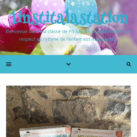
1institalastation
Bienvenue dans ma classe de PS-MS-GS où l'autonomie & le
respect du rythme de l'enfant est ma priorité…