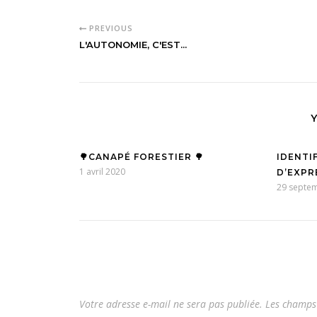
PREVIOUS
L'AUTONOMIE, C'EST...
🌳CANAPÉ FORESTIER 🌳
IDENTI
1 avril 2020
D’EXPR
29 septe
Votre adresse e-mail ne sera pas publiée.
Les champs 