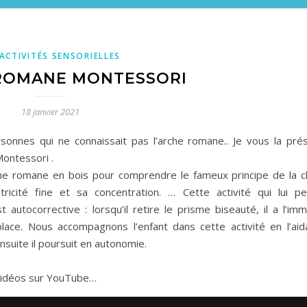
 ACTIVITÉS SENSORIELLES
 ROMANE MONTESSORI
18 janvier 2021
sonnes qui ne connaissait pas l’arche romane.. Je vous la pré
Montessori .
che romane en bois pour comprendre le fameux principe de la c
tricité fine et sa concentration. … Cette activité qui lui p
 autocorrective : lorsqu’il retire le prisme biseauté, il a l’im
 place. Nous accompagnons l’enfant dans cette activité en l’aid
nsuite il poursuit en autonomie.
s vidéos sur YouTube…