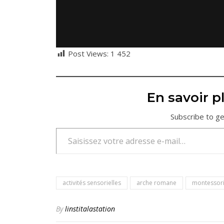
Post Views:
1 452
En savoir pl
Subscribe to ge
Saisissez votre adresse e-mail…
activités sensorielles
arche romane
montessor
By
linstitalastation