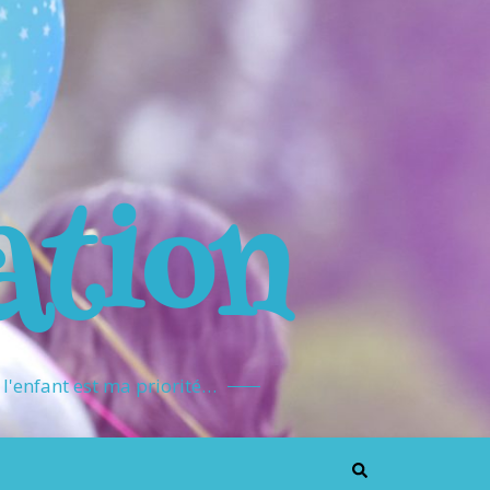
ation
l'enfant est ma priorité…