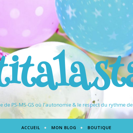
titalast
 de PS-MS-GS où l'autonomie & le respect du rythme de 
ACCUEIL
MON BLOG
BOUTIQUE